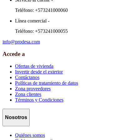
Teléfono:
+573241000060
Línea comercial
-
Teléfono:
+573241000055
info@prodesa.com
Accede a
Ofertas de vivienda
Invertir desde el exterior
Contáctanos
Políticas de tratamiento de datos
Zona proveedores
Zona clientes
Términos y Condiciones
Nosotros
Quiénes somos