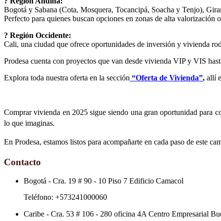
? Región Andina:
Bogotá y Sabana (Cota, Mosquera, Tocancipá, Soacha y Tenjo), Girar
Perfecto para quienes buscan opciones en zonas de alta valorización o
? Región Occidente:
Cali, una ciudad que ofrece oportunidades de inversión y vivienda rod
Prodesa cuenta con proyectos que van desde vivienda VIP y VIS hast
Explora toda nuestra oferta en la sección
“Oferta de Vivienda”
,
allí 
Comprar vivienda en 2025 sigue siendo una gran oportunidad para const
lo que imaginas.
En Prodesa, estamos listos para acompañarte en cada paso de este cami
Contacto
Bogotá
-
Cra. 19 # 90 - 10 Piso 7 Edificio Camacol
Teléfono:
+573241000060
Caribe
-
Cra. 53 # 106 - 280 oficina 4A Centro Empresarial Bu