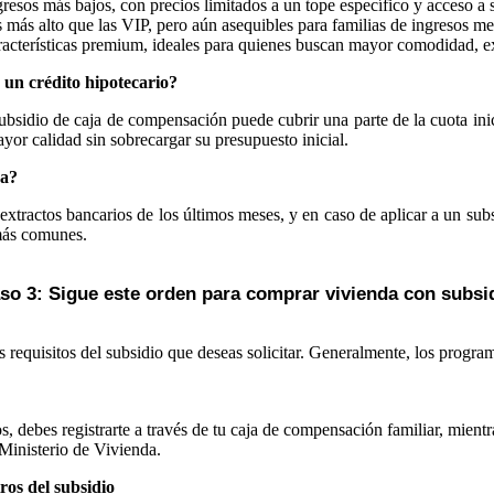
resos más bajos, con precios limitados a un tope específico y acceso a 
más alto que las VIP, pero aún asequibles para familias de ingresos me
racterísticas premium, ideales para quienes buscan mayor comodidad, ex
un crédito hipotecario?
bsidio de caja de compensación puede cubrir una parte de la cuota inic
yor calidad sin sobrecargar su presupuesto inicial.
ra?
extractos bancarios de los últimos meses, y en caso de aplicar a un subs
 más comunes.
so 3: Sigue este orden para comprar vivienda con subsi
s requisitos del subsidio que deseas solicitar. Generalmente, los program
, debes registrarte a través de tu caja de compensación familiar, mientr
 Ministerio de Vivienda.
ros del subsidio